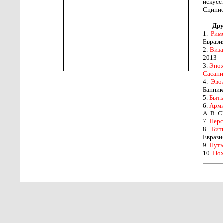
искусс
Сципио
Дру
1.
Рим
Еврази
2.
Виза
2013
3.
Эпох
Сасани
4.
Эвол
Баннико
5.
Быть
6.
Арми
А. В. С
7.
Перс
8.
Бит
Еврази
9.
Путь
10.
Пох