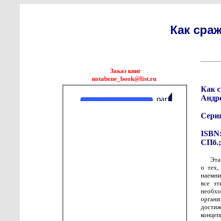
Как сра
Заказ книг
notabene_book@list.ru
Как 
Андр
Сери
ISBN:
СПб.;
Эта
о тех,
наемни
все эт
необхо
орган
достиж
концеп