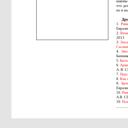
каковы
что де
но и н
Дру
1.
Рим
Еврази
2.
Виза
2013
3.
Эпох
Сасани
4.
Эвол
Баннико
5.
Быть
6.
Арми
А. В. С
7.
Перс
8.
Как 
9.
Бит
Еврази
10.
Рим
А.В. С
10.
Пох