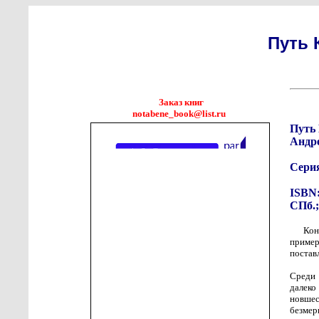
Путь 
Заказ книг
notabene_book@list.ru
Путь
Андр
Сери
ISBN:
СПб.;
Кон
приме
постав
Среди 
далеко
новшес
безмер