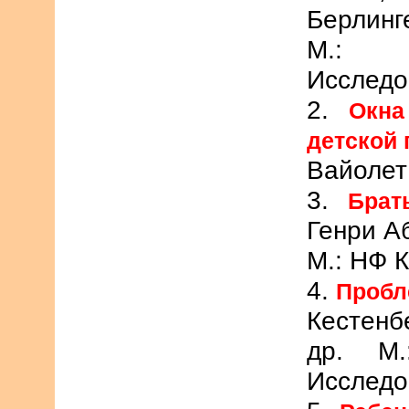
Берлинг
М.: И
Исследо
2.
Окна
детской 
Вайолет
3.
Брат
Генри А
М.: НФ К
4.
Пробл
Кестенбе
др. М.
Исследо