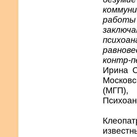
коммун
работы
заклю
психо
равнов
контр-п
Ирина С
Москов
(МГП
Психоан
Клеоп
извес