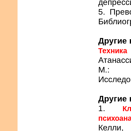
депресс
5. Прев
Библиог
Другие 
Техника
Атанасс
М.: И
Исследо
Другие 
1.
К
психоан
Келли,