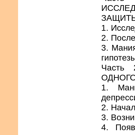
ИССЛ
ЗАЩИТ
1. Иссл
2. Посл
3. Мани
гипотез
Часть
ОДНОГО
1. Ман
депресс
2. Нача
3. Возн
4. Поя