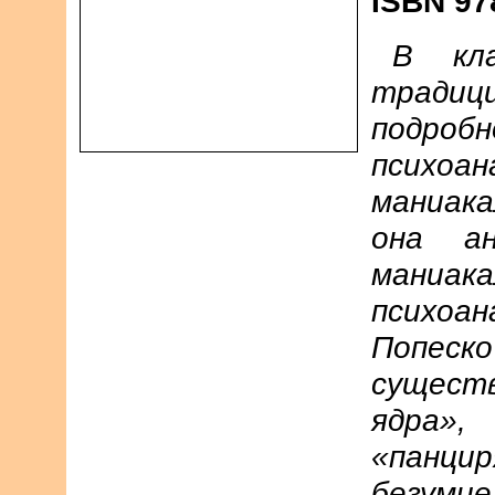
ISBN 97
В кла
традици
подр
психоан
маниак
она а
маниака
психоа
Попес
существ
ядра»
«панци
безуми