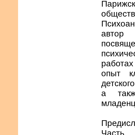
Париж
общест
Психоан
автор
посвя
психич
работа
опыт к
детског
а так
младенц
Предисл
Част