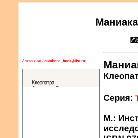
Маниака
Заказ книг - notabene_book@list.ru
Маниа
Клеопат
Серия:
М.: Инс
исследо