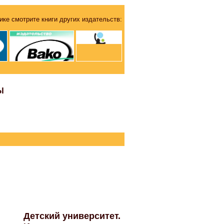
ике смотрите книги других издательств:
Ы
Детский университет.