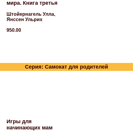
мира. Книга третья
Штойернагель Улла,
Янссен Ульрих
950.00
Серия: Самокат для родителей
Игры для
начинающих мам