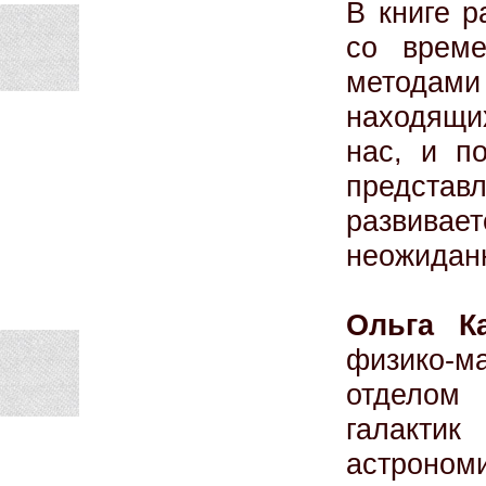
В книге р
со време
методами
находящи
нас, и п
представ
развив
неожидан
Ольга К
физико-м
отделом
галак
астроном