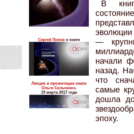
В книг
состоян
представ
эволюции 
— крупн
Сергей Попов
о книге
миллиард
начали ф
назад. Н
что снач
Лекция и презентация книги
самые кр
Ольги Сильченко
,
19 марта 2017 года
дошла до
звездооб
эпоху.