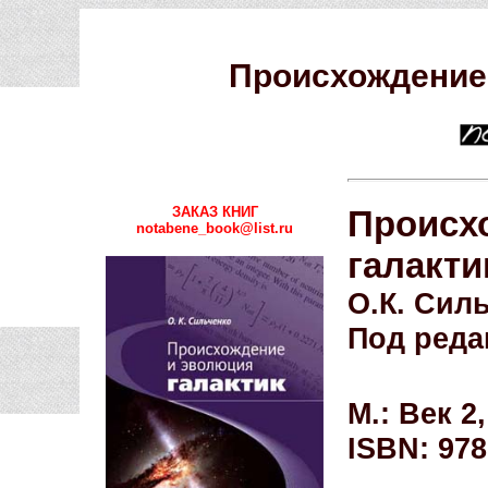
Происхождение 
ЗАКАЗ КНИГ
Происх
notabene_book@list.ru
галакти
О.К. Сил
Под ред
М.: Век 2,
ISBN: 978