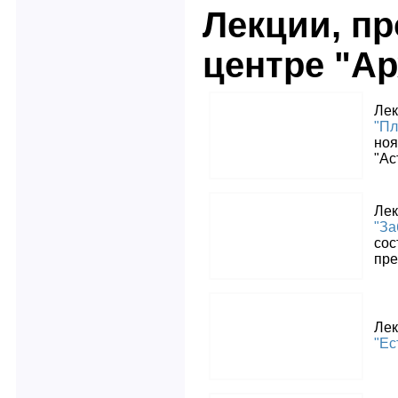
Лекции, п
центре "Ар
Лек
"Пл
ноя
"Ас
Лек
"За
сос
пре
Лек
"Ес