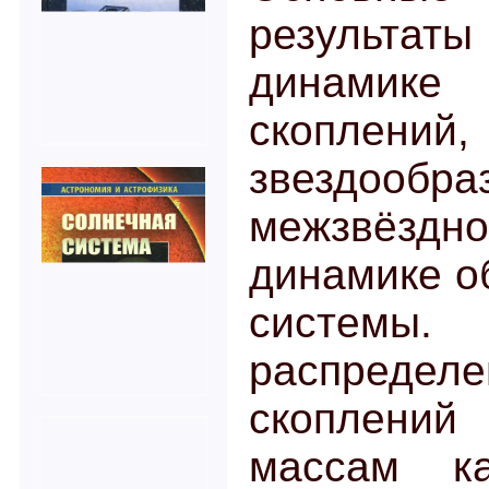
результа
динами
скоплен
звездообр
межзвёз
динамике о
системы
распреде
скоплени
массам ка