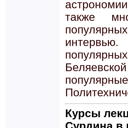
астрономии
также мно
популярных 
интервью.
популярных
Беляевско
популяр
Политехнич
Курсы лек
Сурдина в 