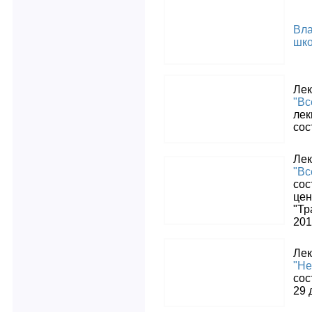
Вла
шко
Лек
"Вс
лек
сос
Лек
"Вс
сос
цен
"Тр
201
Лек
"Не
сос
29 