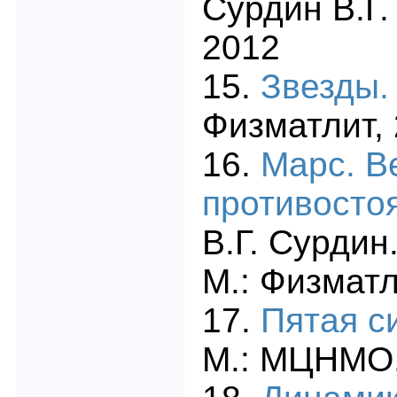
Сурдин В.Г.
2012
15.
Звезды
Физматлит, 
16.
Марс. В
противосто
В.Г. Сурдин
М.: Физматл
17.
Пятая с
М.: МЦНМО,