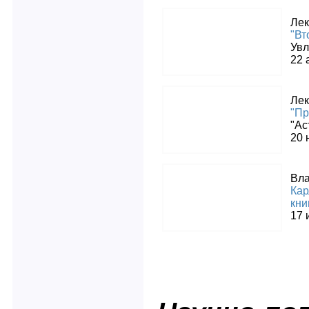
Лек
"Вт
Увл
22 
Лек
"Пр
"Ас
20 
Вла
Кар
кни
17 