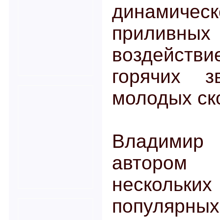
динамическ
приливн
воздейст
горячих 
молодых ск
Владимир 
автором
нескольких
популяр