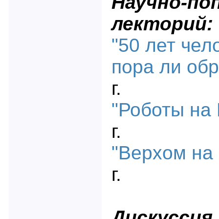
Научно-по
лекторий:
"50 лет чел
пора ли обр
г.
"Роботы на
г.
"Верхом на
г.
Дискуссия