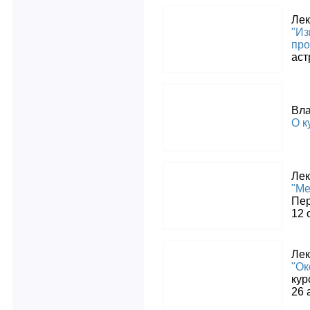
Лек
"Из
про
аст
Вл
О к
Лек
"Ме
Пер
12 
Лек
"Ок
кур
26 