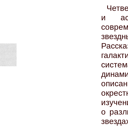
Четве
и ас
соврем
звезд
Расск
галак
систе
динам
описан
окрес
изучен
о разл
звезд