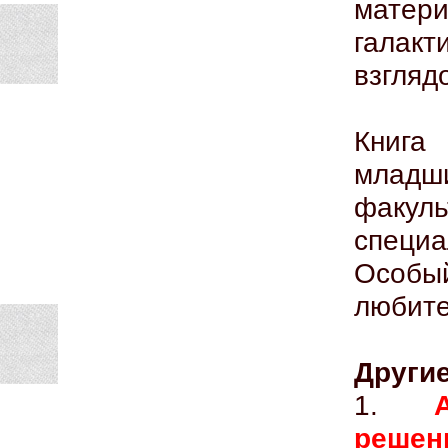
матери
галакт
взгляд
Книга
младш
факу
специа
Особый
любите
Другие
1.
реше