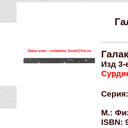
Га
Заказ книг - notabene_book@list.ru
Галак
Изд 3-
Сурдин
Серия
М.: Фи
ISBN: 