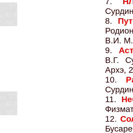
7.
Н
Сурдин
8.
Пу
Родион
В.И. М
9.
Ас
В.Г. 
Архэ, 
10.
Р
Сурдин
11.
Не
Физмат
12.
Со
Бусар