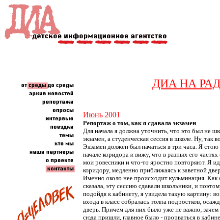
ДИА НА РА
Июнь 2001
Репортаж о том, как я сдавала экзамен
Для начала я должна уточнить, что это был не ш
экзамен, а студенческая сессия в школе. Ну, так во
Экзамен должен был начаться в три часа. Я стою
начале коридора и вижу, что в разных его частях
мои ровесники и что-то яростно повторяют. Я ид
коридору, медленно приближаясь к заветной двер
Именно около нее происходит кульминация. Как 
сказала, эту сессию сдавали школьники, и поэтом
подойдя к кабинету, я увидела такую картину: в
входа в класс собралась толпа подростков, оса
дверь. Причем для них было уже не важно, зачем
сюда пришли, главное было - прорваться в кабине