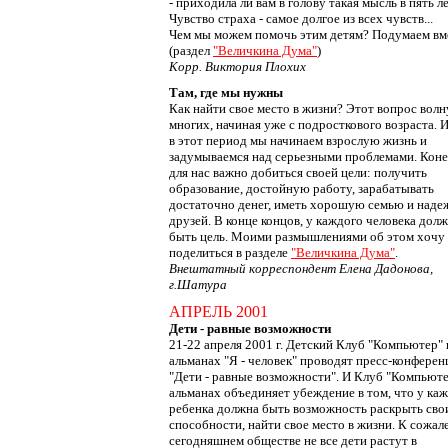
- приходила ли вам в голову такая мысль в пять л
Чувство страха - самое долгое из всех чувств...
Чем мы можем помочь этим детям? Подумаем вм
(раздел
"Величкина Дума"
)
Корр. Виктория Плохих
Там, где мы нужны
Как найти свое место в жизни? Этот вопрос волн
многих, начиная уже с подросткового возраста. 
в этот период мы начинаем взрослую жизнь и
задумываемся над серьезными проблемами. Коне
для нас важно добиться своей цели: получить
образование, достойную работу, зарабатывать
достаточно денег, иметь хорошую семью и над
друзей. В конце концов, у каждого человека дол
быть цель. Моими размышлениями об этом хочу
поделиться в разделе
"Величкина Дума"
.
Внештатный корреспондент Елена Дадонова,
г.Шатура
АПРЕЛЬ 2001
Дети - равные возможности
21-22 апреля 2001 г. Детский Клуб "Компьютер" 
альманах "Я - человек" проводят пресс-конфере
"Дети - равные возможности". И Клуб "Компьюте
альманах объединяет убеждение в том, что у ка
ребенка должна быть возможность раскрыть сво
способности, найти свое место в жизни. К сожал
сегодняшнем обществе не все дети растут в