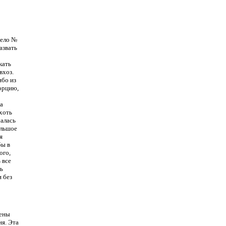
дело №
азвать
кать
вхоз.
ибо из
порцию,
са
хоть
алась
ольшое
я
бы в
ого,
 все
ь
 без
мены
ня. Эта