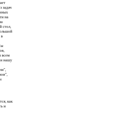
ает
з задач
ичных
ти на
на
й стол,
большой
 в
Мы
ов,
ы всем
 и нашу
ни",
вои",
и
тся, как
ть и