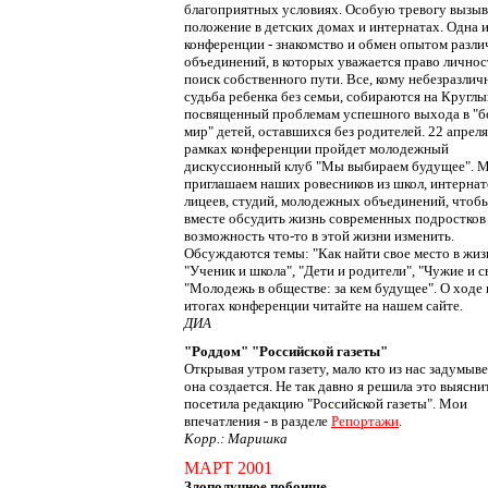
благоприятных условиях. Особую тревогу вызыв
положение в детских домах и интернатах. Одна и
конференции - знакомство и обмен опытом разл
объединений, в которых уважается право личнос
поиск собственного пути. Все, кому небезразлич
судьба ребенка без семьи, собираются на Круглы
посвященный проблемам успешного выхода в "
мир" детей, оставшихся без родителей. 22 апреля
рамках конференции пройдет молодежный
дискуссионный клуб "Мы выбираем будущее". 
приглашаем наших ровесников из школ, интернат
лицеев, студий, молодежных объединений, чтоб
вместе обсудить жизнь современных подростков
возможность что-то в этой жизни изменить.
Обсуждаются темы: "Как найти свое место в жиз
"Ученик и школа", "Дети и родители", "Чужие и с
"Молодежь в обществе: за кем будущее". О ходе 
итогах конференции читайте на нашем сайте.
ДИА
"Роддом" "Российской газеты"
Открывая утром газету, мало кто из нас задумыве
она создается. Не так давно я решила это выясни
посетила редакцию "Российской газеты". Мои
впечатления - в разделе
Репортажи
.
Корр.: Маришка
МАРТ 2001
Злополучное побоище