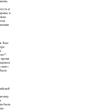
жизнь.
пусть и
правы, я
ельно
атем
своими
. Как-
боре
м
ит!".
е время
нцевать
о нам с
 было
сийской
метику
е
ая была
ер-