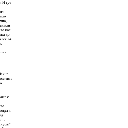
. И тут
ого
было
чно,
так или
что нас
яца до
ялся 24
нь
чное
Чечне
аселяя в
ло
даже с
его
тогда я
од
ень
снусь?"