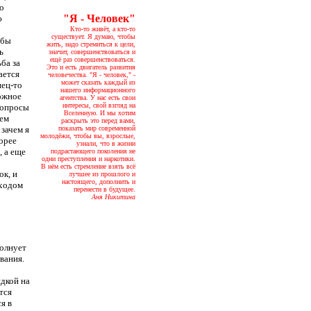
то
"Я - Человек"
ю
Кто-то живёт, а кто-то
существует. Я думаю, чтобы
 бы
жить, надо стремиться к цели,
ь
значит, совершенствоваться и
ещё раз совершенствоваться.
ьба за
Это и есть двигатель развития
ается
человечества. "Я - человек," -
может сказать каждый из
нец-то
нашего информационного
ложное
агентства. У нас есть свои
интересы, свой взгляд на
вопросы
Вселенную. И мы хотим
чем
раскрыть это перед вами,
 зачем я
показать мир современной
молодёжи, чтобы вы, взрослые,
орее
узнали, что в жизни
, а еще
подрастающего поколения не
одни преступления и наркотики.
В нём есть стремление взять всё
ок, и
лучшее из прошлого и
настоящего, дополнить и
 ходом
перенести в будущее.
Аня Никитина
волнует
вания.
дкой на
тся
я в