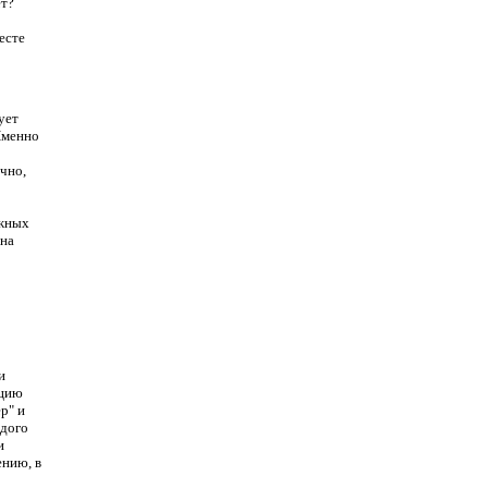
ет?
есте
ует
Именно
чно,
ежных
жна
и
нцию
р" и
ждого
и
ению, в