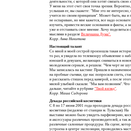
деятельности, с которой они хотят связать свою 
У меня на этот счет своя точка зрения. Вероятно,
услышав ее, вы скажете: "Мне это не интересно, 
учится по своим принципам". Может быть, вы и 
не оспариваю, но мне кажется, все надо основат
изучить, привести веские основания и факты, а з
уже и отстаивать свое мнение. Хочу поделиться 
мыслями в разделе
Величкина Дума".
Корр. Анна Никитина
Настоящий талант
Со мной и моей сестрой произошла такая история
то раз, я увидела по телевизору объявление о на
юношей и девушек, желающих сниматься в ново
молодежном сериале, и решила: "Чем черт не шут
Мы записалась на кастинг. Пришли в назначенно
на пробные съемки, где нас попросили спеть, ста
и рассказать стишок перед камерой, а после этог
милой улыбкой сказали: "Мы вам позвоним". Что
дальше, читайте в рубрике
"Твой взгляд"
.
Корр. Маша Сидорова
Декада российской косметики
С 8 по 17 июня 2001 года проходила декада рос
косметики (недалеко от станции м. Тульская). На
выставке можно было увидеть парфюмерию, кос
и аксессуары различных производителей, а так ж
различные салонные процедуры. На сцене, котор
устроена в центре экспозиции, проводились маст