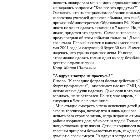
новость шокировала меня и моих одноклассников
же задались вопросом: "Кто все это придумал?"
Оказалось, что на специальном собрании школьн
коллектива учителей директор объявил, что так 
приказаноМинистерством Образования РФ. Коне
никто не хочет сдавать экзамены в 7 классе. Но, 
иначе, придется это сделать. Самое интересное, 
предупредили об этом событии только за 1,5 мес
его начала. Первый экзамен в нашем классе состо
мая 2001 года, а следующий будет 30 мая. Я оче
надеюсь, что удачно сдам экзамены. Из всего
этогоможно сделать только один вывод: безобла
детство омрачили тучи.
Корр. Мария Шаталина
"А вдруг я завтра не проснусь?"
Январь. "К середине февраля боевые действия в 
будут прекращены", - оповещают нас все СМИ, з
человеческие души надежду. Даже если в это ма
верилось, шанс оставался. Но нет, уже апрель, а
ситуация в Чечне не изменилась.
...Мне стыдно смотреть в глаза чеченских детей 
экрана телевизора, потому что я лишь один раз
испытывала страх за жизнь, когда недалеко от мо
района взорвался дом, убив сотни людей. Только 
почувствовала цену жизни. Дети, находящиеся п
грозным прицелом безжалостных пуль, каждый д
думают о своей смерти. "А вдруг я завтра не про