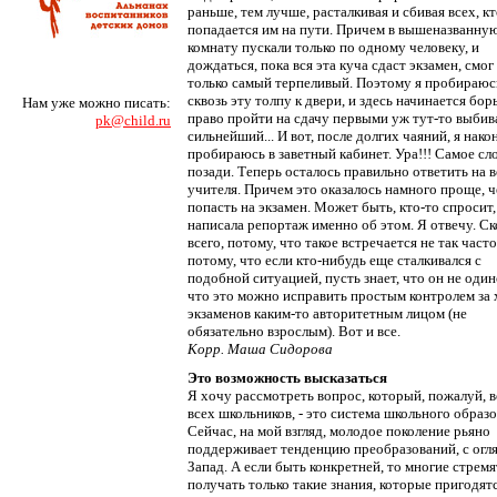
раньше, тем лучше, расталкивая и сбивая всех, к
попадается им на пути. Причем в вышеназванну
комнату пускали только по одному человеку, и
дождаться, пока вся эта куча сдаст экзамен, смог
только самый терпеливый. Поэтому я пробираюс
сквозь эту толпу к двери, и здесь начинается бор
Нам уже можно писать:
право пройти на сдачу первыми уж тут-то выбив
pk@child.ru
сильнейший... И вот, после долгих чаяний, я нако
пробираюсь в заветный кабинет. Ура!!! Самое с
позади. Теперь осталось правильно ответить на 
учителя. Причем это оказалось намного проще, 
попасть на экзамен. Может быть, кто-то спросит,
написала репортаж именно об этом. Я отвечу. Ск
всего, потому, что такое встречается не так часто
потому, что если кто-нибудь еще сталкивался с
подобной ситуацией, пусть знает, что он не один
что это можно исправить простым контролем за
экзаменов каким-то авторитетным лицом (не
обязательно взрослым). Вот и все.
Корр. Маша Сидорова
Это возможность высказаться
Я хочу рассмотреть вопрос, который, пожалуй, 
всех школьников, - это система школьного образо
Сейчас, на мой взгляд, молодое поколение рьяно
поддерживает тенденцию преобразований, с огля
Запад. А если быть конкретней, то многие стремя
получать только такие знания, которые пригодятс