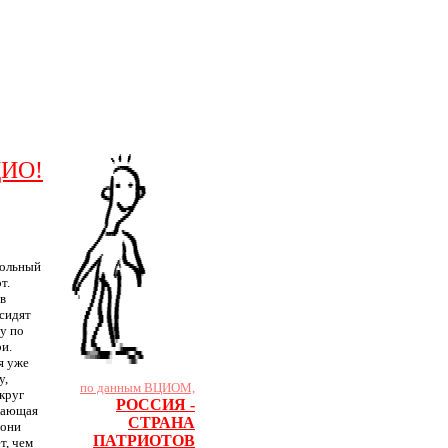
ДИО!
кольный
т.
 в
 сидят
у по
и.
я уже
у,
по данным ВЦИОМ,
округ
РОССИЯ -
ждающая
СТРАНА
 они
ПАТРИОТОВ
т, чем