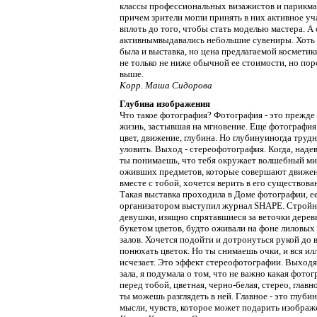
классы профессиональных визажистов и парикма
причем зрители могли принять в них активное уч
вплоть до того, чтобы стать моделью мастера. А
активнымвыдавались небольшие сувениры. Хоть 
была и выставка, но цена предлагаемой косметик
не только не ниже обычной ее стоимости, но по
выше.
Корр. Маша Сидорова
Глубина изображения
Что такое фотография? Фотография - это прежде 
жизнь, застывшая на мгновение. Еще фотография 
цвет, движение, глубина. Но глубинуиногда труд
уловить. Выход - стереофотография. Когда, надев
ты понимаешь, что тебя окружает волшебный м
оживших предметов, которые совершают движе
вместе с тобой, хочется верить в его существова
Такая выставка проходила в Доме фотографии, е
организатором выступил журнал SHAPE. Строй
девушки, изящно спрятавшиеся за веточки деревь
букетом цветов, будто оживали на фоне лиловых
залов. Хочется подойти и дотронуться рукой до в
понюхать цветок. Но ты снимаешь очки, и вся ил
исчезает. Это эффект стереофотографии. Выходя
зала, я подумала о том, что не важно какая фото
перед тобой, цветная, черно-белая, стерео, главно
ты можешь разглядеть в ней. Главное - это глуби
мысли, чувств, которое может подарить изображ