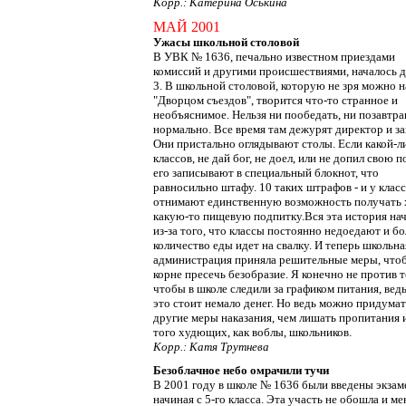
Корр.: Катерина Оськина
МАЙ 2001
Ужасы школьной столовой
В УВК № 1636, печально известном приездами
комиссий и другими происшествиями, началось 
3. В школьной столовой, которую не зря можно н
"Дворцом съездов", творится что-то странное и
необъяснимое. Нельзя ни пообедать, ни позавтра
нормально. Все время там дежурят директор и за
Они пристально оглядывают столы. Если какой-л
классов, не дай бог, не доел, или не допил свою 
его записывают в специальный блокнот, что
равносильно штафу. 10 таких штрафов - и у клас
отнимают единственную возможность получать 
какую-то пищевую подпитку.Вся эта история нач
из-за того, что классы постоянно недоедают и б
количество еды идет на свалку. И теперь школьна
администрация приняла решительные меры, что
корне пресечь безобразие. Я конечно не против т
чтобы в школе следили за графиком питания, ведь
это стоит немало денег. Но ведь можно придумат
другие меры наказания, чем лишать пропитания и
того худющих, как воблы, школьников.
Корр.: Катя Трутнева
Безоблачное небо омрачили тучи
В 2001 году в школе № 1636 были введены экза
начиная с 5-го класса. Эта участь не обошла и ме