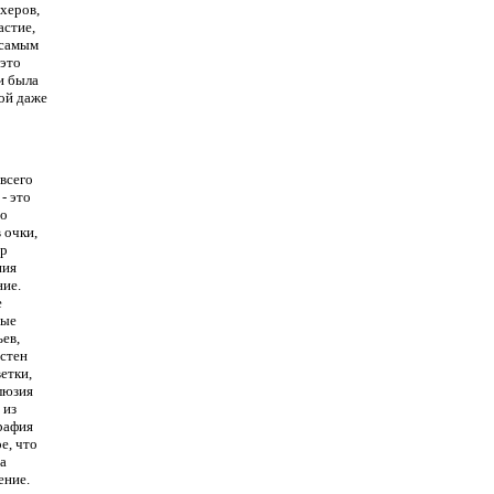
херов,
астие,
 самым
это
и была
рой даже
всего
- это
но
 очки,
ир
ния
ние.
е
ные
ев,
 стен
етки,
люзия
 из
графия
е, что
на
ение.