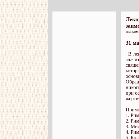
Лекц
заим
знаком
31 ма
В ле
значи
свяще
котор
основ
Обращ
никог
при о
жертв
Приме
1. Рим
2. Ри
3. Ми
4. Ри
5. Ко