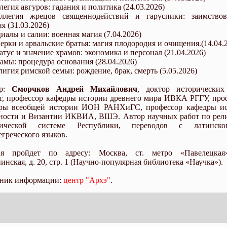
легия авгуров: гадания и политика (24.03.2026)
ллегия жрецов священнодействий и гаруспики: заимство
я (31.03.2026)
иалы и салии: военная магия (7.04.2026)
перки и арвальские братья: магия плодородия и очищения.(14.04.
атус и значение храмов: экономика и персонал (21.04.2026)
рамы: процедура основания (28.04.2026)
лигия римской семьи: рождение, брак, смерть (5.05.2026)
ор:
Сморчков Андрей Михайлович
, доктор исторических
т, профессор кафедры истории древнего мира ИВКА РГГУ, про
ры всеобщей истории ИОН РАНХиГС, профессор кафедры и
ности и Византии ИКВИА, ВШЭ. Автор научных работ по рел
тической системе Республики, переводов с латинск
егреческого языков.
ия пройдет по адресу: Москва, ст. метро «Павелецкая»
инская, д. 20, стр. 1 (Научно-популярная библиотека «Научка»).
ник информации:
центр "Архэ"
.