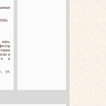
ванные
2026)
 наук,
фессор
стории
игии и
ого и
, ул.