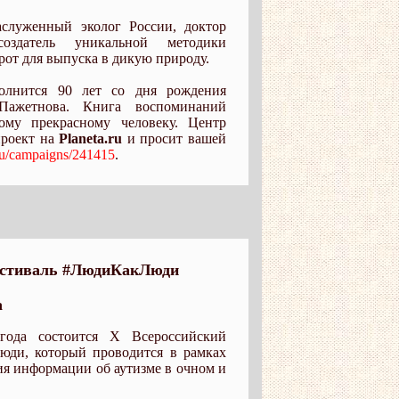
служенный эколог России, доктор
создатель уникальной методики
от для выпуска в дикую природу.
олнится 90 лет со дня рождения
Пажетнова. Книга воспоминаний
ому прекрасному человеку. Центр
проект на
Planeta.ru
и просит вашей
.ru/campaigns/241415
.
естиваль #ЛюдиКакЛюди
а
ода состоится Х Всероссийский
ди, который проводится в рамках
ия информации об аутизме в очном и