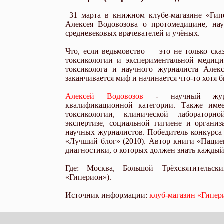
31 марта в книжном клубе-магазине «Гип
Алексея Водовозова о протомедицине, на
средневековых врачевателей и учёных.
Что, если ведьмовство — это не только ска
токсикологии и экспериментальной медиц
токсиколога и научного журналиста Алекс
заканчивается миф и начинается что-то хотя
Алексей Водовозов
- научный журна
квалификационной категории. Также име
токсикологии, клинической лабораторно
экспертизе, социальной гигиене и органи
научных журналистов. Победитель конкурс
«Лучший блог» (2010). Автор книги «Паци
диагностики, о которых должен знать каждый
Где: Москва, Большой Трёхсвятительски
«Гиперион»).
Источник информации:
клуб-магазин «Гипер