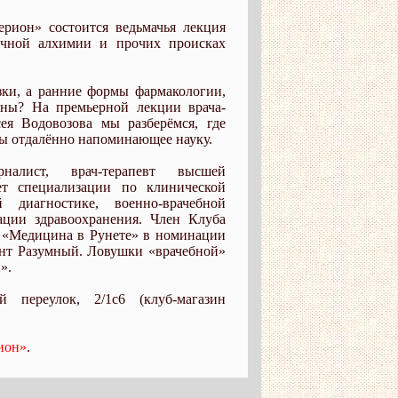
ерион» состоится ведьмачья лекция
учной алхимии и прочих происках
зки, а ранние формы фармакологии,
ины? На премьерной лекции врача-
ея Водовозова мы разберёмся, где
 бы отдалённо напоминающее науку.
лист, врач-терапевт высшей
ет специализации по клинической
й диагностике, военно-врачебной
зации здравоохранения. Член Клуба
а «Медицина в Рунете» в номинации
ент Разумный. Ловушки «врачебной»
».
й переулок, 2/1с6 (клуб-магазин
ион»
.