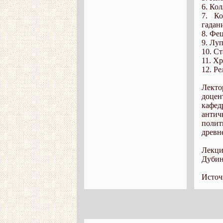
6. Кол
7. Ко
гадани
8. Фец
9. Лу
10. Ст
11. Х
12. Ре
Лект
доцен
кафед
антич
поли
древн
Лекц
Дубин
Источ