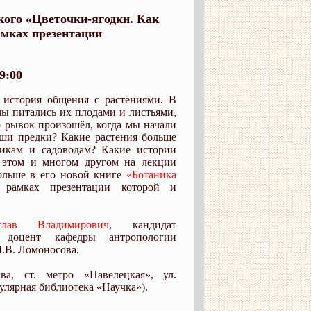
ого «Цветочки-ягодки. Как
амках презентации
9:00
 история общения с растениями. В
мы питались их плодами и листьями,
о рывок произошёл, когда мы начали
аши предки? Какие растения больше
никам и садоводам? Какие истории
 этом и многом другом на лекции
ольше в его новой книге
«Ботаника
рамках презентации которой и
слав Владимирович
, кандидат
, доцент кафедры антропологии
.В. Ломоносова.
а, ст. метро «Павелецкая», ул.
пулярная библиотека «Научка»).