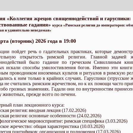
ия «Коллегия жрецов священнодействий и гаруспики:
ствованные гадания»
курса «Римская религия до императоров: об
ая и удивительно неведомая»
рта (вторник) 2026 года в 19:00
кции пойдет речь о гадательных практиках, которые демонст
тельную открытость римской религии. Главной задачей 
ннодействий было гадание по греческим Сивиллиным кни
ых искали способы умилостивления богов. Именно эти книги
ным проводником иноземных культов и ритуалов в римскую ре
ались к ним только в крайних случаях. Гаруспики (этрусские 
да не считались римским жречеством, но к их помощи часто при
собо грозных знамениях. Гадали они по внутренностям принесе
у животных, прежде всего по печени.
рный план лекционного курса:
ская религия: вводная лекция (17.02.2026)
мская религия: основные особенности (24.02.2026)
фологическое мировосприятие: римская специфика (3.03.2026)
мское жречество: общая характеристика (10.03.2026)
ллегия понтификов: организация и полномочия (17.03.2026)