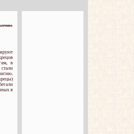
манчиво
рируют
жрецов
гам, в
 стали
лигию.
жрецы)
бегали
нных в