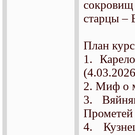
сокровищ 
старцы – 
План курс
1. Карел
(4.03.2026
2. Миф о 
3. Вяйня
Прометей 
4. Кузн