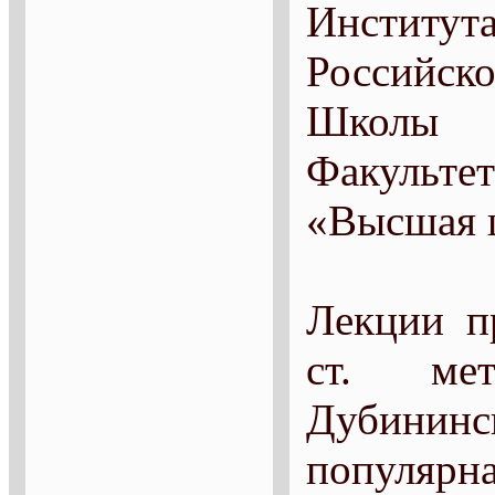
Инстит
Российско
Школы 
Факульте
«Высшая 
Лекции п
ст. мет
Дубининск
популярна