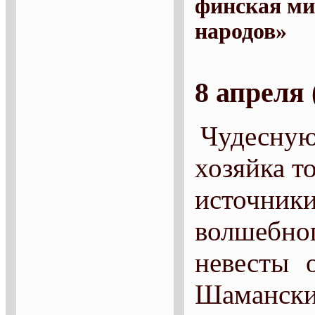
финская ми
народов»
8 апреля 
Чудесну
хозяйка т
источни
волшебно
невесты 
Шаманс