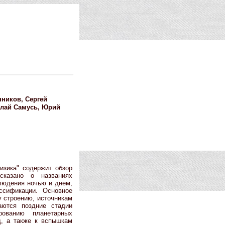
нников, Сергей
олай Самусь, Юрий
изика" содержит обзор
сказано о названиях
блюдения ночью и днем,
ссификации. Основное
у строению, источникам
аются поздние стадии
ованию планетарных
д, а также к вспышкам