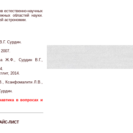
ов естественно-научных
ежных областей науки.
ей астрономии.
В.Г. Сурдин.
 2007.
а Ж.Ф., Сурдин В.Г.,
4.
тлит, 2014.
В., Ксанфомалити Л.В.,
Сурдин.
навтика в вопросах и
АЙС-ЛИСТ