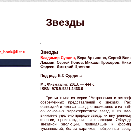
Звезды
e_book@list.ru
Звезды
Владимир Сурдин,
Вера Архипова, Сергей Бли
Ламзин, Сергей Попов, Михаил Прохоров, Ник
Фадеев, Дмитрий Цветков
Под ред. В.Г. Сурдина
М.: Физматлит, 2013. — 444 с.
ISBN: 978-5-9221-1466-0
Третья книга из серии "Астрономия и астроф
современных представлений о звездах. Рас
созвездий и именах звезд, о возможности их на
об основных характеристиках звезд и их кла
внимание уделено природе звезд: их внутреннем
энергии, происхождению и эволюции. Обсужд
звездной эволюции, приводящие к формир
туманностей, белых карликов, нейтронных звез