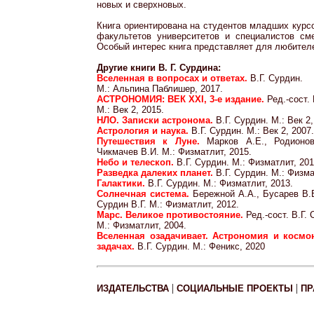
новых и сверхновых.
Книга ориентирована на студентов младших курс
факультетов университетов и специалистов см
Особый интерес книга представляет для любител
Другие книги В. Г. Сурдина:
Вселенная в вопросах и ответах.
В.Г. Сурдин.
М.: Альпина Паблишер, 2017.
АСТРОНОМИЯ: ВЕК XXI, 3-е издание.
Ред.-сост. 
М.: Век 2, 2015.
НЛО. Записки астронома.
В.Г. Сурдин. М.: Век 2,
Астрология и наука.
В.Г. Сурдин. М.: Век 2, 2007.
Путешествия к Луне.
Марков А.Е., Родионов
Чикмачев В.И. М.: Физматлит, 2015.
Небо и телескоп.
В.Г. Сурдин. М.: Физматлит, 201
Разведка далеких планет.
В.Г. Сурдин. М.: Физма
Галактики.
В.Г. Сурдин. М.: Физматлит, 2013.
Солнечная система.
Бережной А.А., Бусарев В.
Сурдин В.Г. М.: Физматлит, 2012.
Марс. Великое противостояние.
Ред.-сост. В.Г. 
М.: Физматлит, 2004.
Вселенная озадачивает. Астрономия и космо
задачах.
В.Г. Сурдин. М.: Феникс, 2020
|
|
ИЗДАТЕЛЬСТВА
СОЦИАЛЬНЫЕ ПРОЕКТЫ
ПР