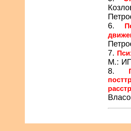
Козло
Петро
6.
П
движе
Петро
7.
Пси
М.: И
8.
пост
расст
Власо