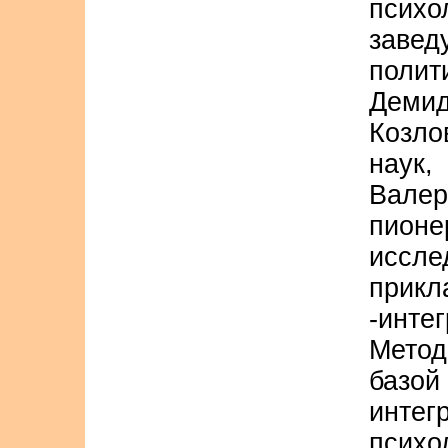
психо
завед
полит
Деми
Козло
нау
Вале
пионе
иссл
прикл
-инт
Мето
баз
инте
пси