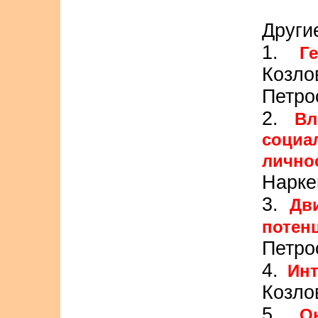
Другие
1.
Г
Козл
Петро
2.
Вл
социа
лично
Нарке
3.
Дв
потен
Петро
4.
Инт
Козло
5.
О