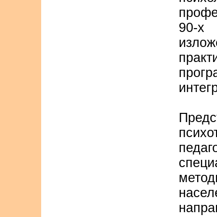
профе
90-х
изло
практ
прогр
интег
Предс
псих
педаг
специ
метод
насе
напра