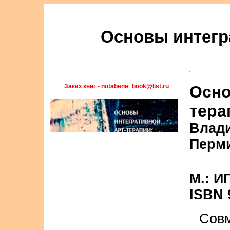
Основы интегр
Заказ книг - notabene_book@list.ru
Осно
тера
Влади
Перм
М.: И
ISBN 
Сов