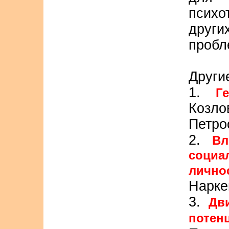
психо
други
пробл
Другие
1.
Г
Козл
Петро
2.
Вл
социа
лично
Нарке
3.
Дв
потен