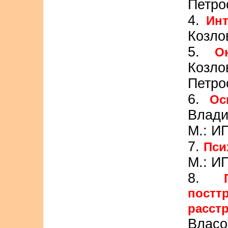
Петро
4.
Инт
Козло
5.
О
Козло
Петро
6.
Ос
Влади
М.: И
7.
Пси
М.: И
8.
пост
расст
Власо