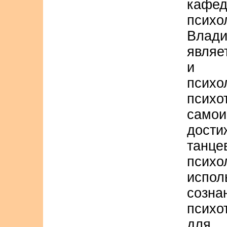
кафед
психо
Влад
являе
и п
психо
психо
само
дос
танце
псих
испол
созна
психо
для