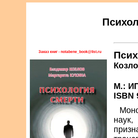
Психол
Заказ книг - notabene_book@list.ru
Псих
Козло
М.: И
ISBN 
Моно
наук
при