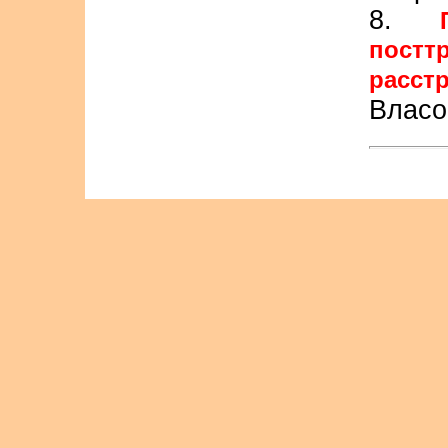
8.
пост
расст
Власо