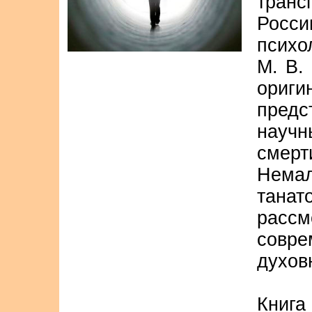
тран
Росс
психо
М. В.
ориги
предс
науч
смер
Нема
тана
расс
совр
духов
Книг