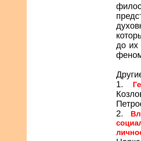
филос
предс
духов
котор
до их
феном
Другие
1.
Г
Козл
Петро
2.
Вл
социа
лично