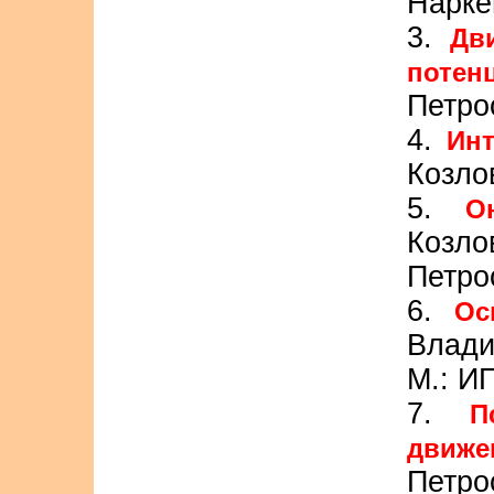
Нарке
3.
Дв
потен
Петро
4.
Инт
Козло
5.
О
Козло
Петро
6.
Ос
Влади
М.: И
7.
П
движе
Петро