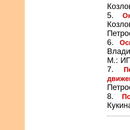
Козло
5.
О
Козло
Петро
6.
Ос
Влади
М.: И
7.
П
движе
Петро
8.
П
Кукин