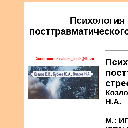
Психология
посттравматического
Заказ книг - notabene_book@list.ru
Псих
пост
стре
Козло
Н.А.
М.: И