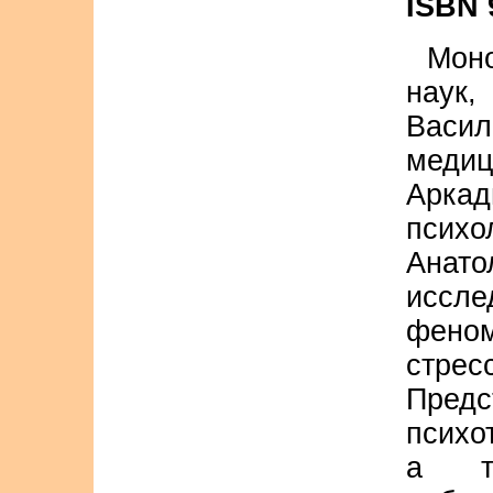
ISBN 
Моно
нау
Васи
медиц
Арка
психо
Анат
исс
феном
стр
Предс
психо
а та