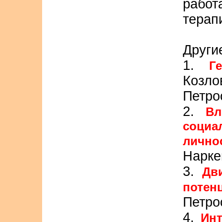
работ
терап
Другие
1.
Г
Козл
Петро
2.
Вл
социа
лично
Нарке
3.
Дв
потен
Петро
4.
Инт