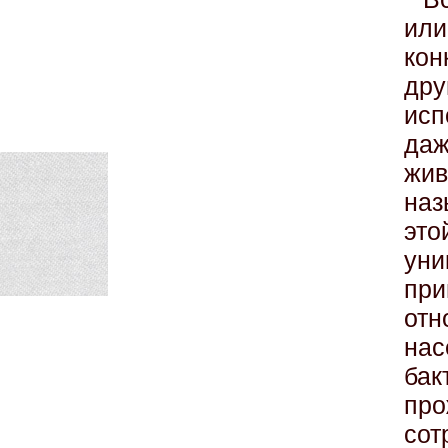
или
кон
дру
исп
даж
жи
наз
эт
ун
пр
от
нас
бак
пр
со