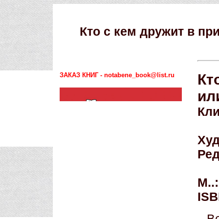
Кто с кем дружит в п
ЗАКАЗ КНИГ - notabene_book@list.ru
Кт
ил
Кл
Худ
Ред
М..
ISB
В