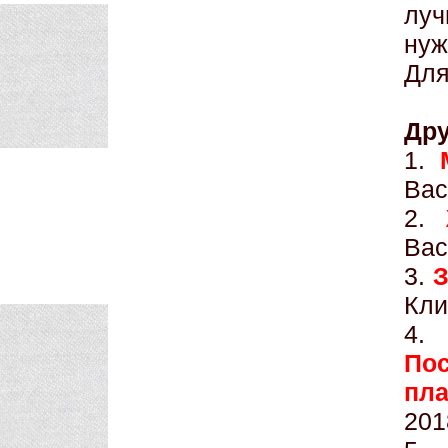
луч
нуж
Для
Дру
1.
Вас
2.
Вас
3.
З
Кли
По
пла
201