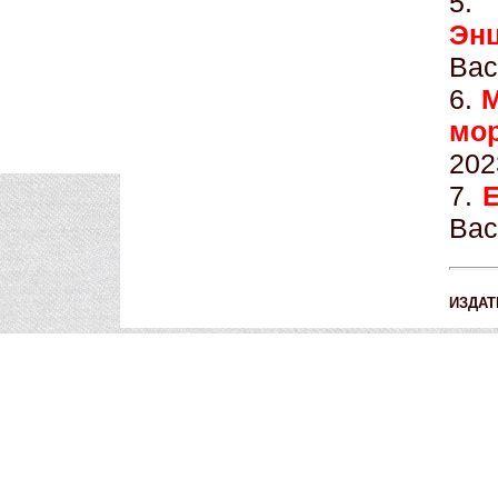
5
Эн
Вас
6.
М
мо
202
7.
Е
Вас
ИЗДАТ