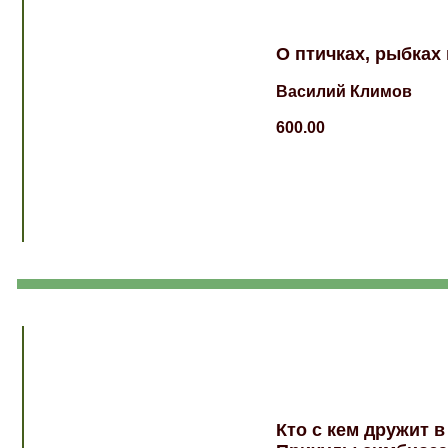
О птичках, рыбках
Василий Климов
600.00
Кто с кем дружит в