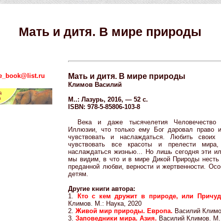
Мать и дитя. В мире природы
e_book@list.ru
Мать и дитя. В мире природы
Климов Василий
М..: Лазурь, 2016, — 52 с.
ISBN: 978-5-85806-103-8
Века и даже тысячелетия Человечество
Иллюзии, что только ему Бог даровал право и
чувствовать и наслаждаться. Любить своих 
чувствовать все красоты и прелести мира
наслаждаться жизнью... Но лишь сегодня эти и
мы видим, в что и в мире Дикой Природы несть
преданной любви, верности и жертвенности. Осо
детям.
Другие книги автора:
1.
Кто с кем дружит в природе, или Причу
Климов. М.: Наука, 2020
2.
Живой мир природы. Европа.
Василий Климов
3.
Заповедники мира. Азия.
Василий Климов. М.