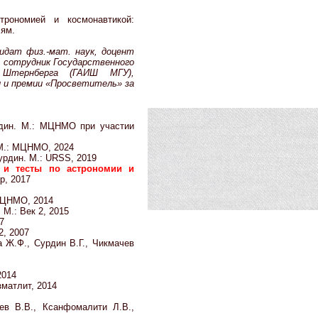
трономией и космонавтикой:
лям.
идат физ.-мат. наук, доцент
 сотрудник Государственного
 Штернберга (ГАИШ МГУ),
и и премии «Просветитель» за
рдин. М.: МЦНМО при участии
 М.: МЦНМО, 2024
Сурдин. М.: URSS, 2019
и и тесты по астрономии и
р, 2017
 МЦНМО, 2014
. М.: Век 2, 2015
7
2, 2007
 Ж.Ф., Сурдин В.Г., Чикмачев
2014
зматлит, 2014
в В.В., Ксанфомалити Л.В.,