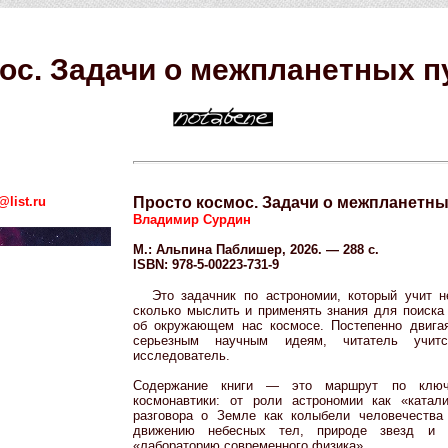
ос. Задачи о межпланетных 
list.ru
Просто космос. Задачи о межпланетн
Владимир Сурдин
М.: Альпина Паблишер, 2026. — 288 с.
ISBN: 978-5-00223-731-9
Это задачник по астрономии, который учит н
сколько мыслить и применять знания для поиска
об окружающем нас космосе. Постепенно двига
серьезным научным идеям, читатель учит
исследователь.
Содержание книги — это маршрут по ключ
космонавтики: от роли астрономии как «катал
разговора о Земле как колыбели человечества
движению небесных тел, природе звезд и 
«лабораторию современного физика».