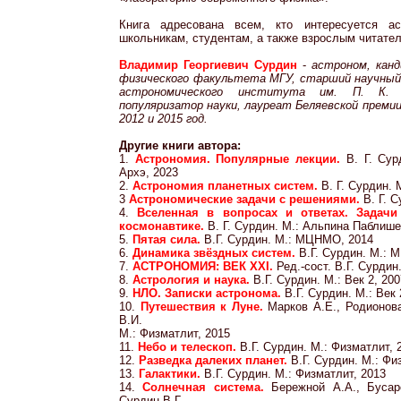
Книга адресована всем, кто интересуется ас
школьникам, студентам, а также взрослым читате
Владимир Георгиевич Сурдин
-
астроном, канд
физического факультета МГУ, старший научный
астрономического института им. П. К.
популяризатор науки, лауреат Беляевской преми
2012 и 2015 год.
Другие книги автора:
1.
Астрономия. Популярные лекции.
В. Г. Су
Архэ, 2023
2.
Астрономия планетных систем.
В. Г. Сурдин.
3
Астрономические задачи с решениями.
В. Г. 
4.
Вселенная в вопросах и ответах. Задач
космонавтике.
В. Г. Сурдин. М.: Альпина Паблише
5.
Пятая сила.
В.Г. Сурдин. М.: МЦНМО, 2014
6.
Динамика звёздных систем.
В.Г. Сурдин. М.:
7.
АСТРОНОМИЯ: ВЕК XXI.
Ред.-сост. В.Г. Сурдин
8.
Астрология и наука.
В.Г. Сурдин. М.: Век 2, 200
9.
НЛО. Записки астронома.
В.Г. Сурдин. М.: Век 
10.
Путешествия к Луне.
Марков А.Е., Родионова
В.И.
М.: Физматлит, 2015
11.
Небо и телескоп.
В.Г. Сурдин. М.: Физматлит, 
12.
Разведка далеких планет.
В.Г. Сурдин. М.: Фи
13.
Галактики.
В.Г. Сурдин. М.: Физматлит, 2013
14.
Солнечная система.
Бережной А.А., Бусаре
Сурдин В.Г.