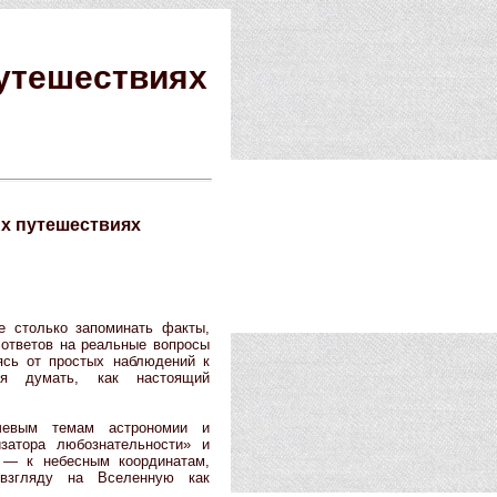
путешествиях
ых путешествиях
е столько запоминать факты,
 ответов на реальные вопросы
ясь от простых наблюдений к
ся думать, как настоящий
евым темам астрономии и
изатора любознательности» и
 — к небесным координатам,
взгляду на Вселенную как