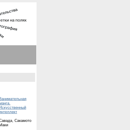
Занимательная
манга.
Искусственный
интеллект
Савада, Сакамото
Маки