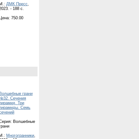
М.:
ДМК Пресс
,
2023. - 188 с.
Цена: 750.00
Волшебные грани
№32. Сечения
пирамид. Три
пирамиды. Семь
сечений
Серия: Волшебные
грани
М.:
Многогранники
,