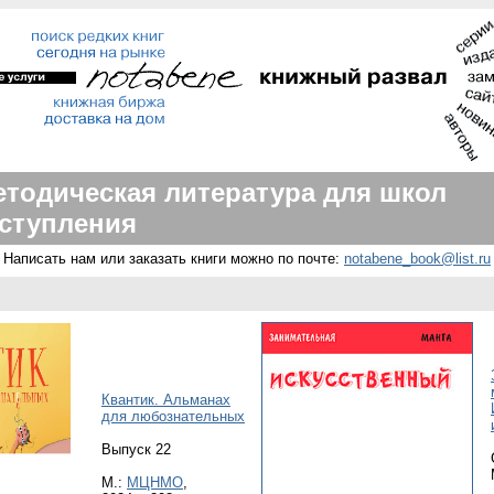
етодическая литература для школ
ступления
Написать нам или заказать книги можно по почте:
notabene_book@list.ru
Квантик. Альманах
для любознательных
Выпуск 22
М.:
МЦНМО
,