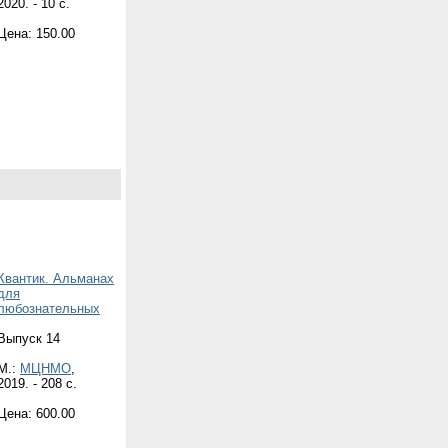
2020. - 10 с.
Цена: 150.00
Квантик. Альманах
для
любознательных
Выпуск 14
М.:
МЦНМО
,
2019. - 208 с.
Цена: 600.00