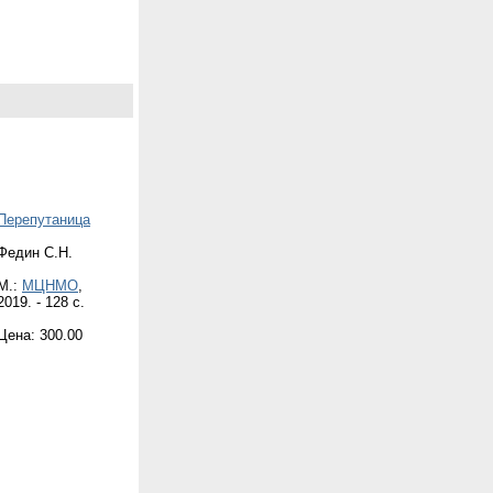
Перепутаница
Федин С.Н.
М.:
МЦНМО
,
2019. - 128 с.
Цена: 300.00