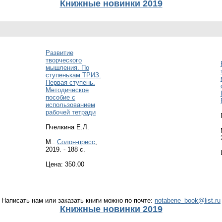
Книжные новинки 2019
Развитие
творческого
мышления. По
ступенькам ТРИЗ.
Первая ступень.
Методическое
пособие с
использованием
рабочей тетради
Пчелкина Е.Л.
М.:
Солон-пресс
,
2019. - 188 с.
Цена: 350.00
Написать нам или заказать книги можно по почте:
notabene_book@list.ru
Книжные новинки 2019