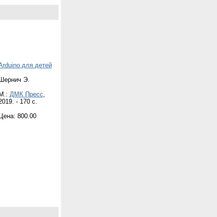
Arduino для детей
Шернич Э.
М.:
ДМК Пресс
,
2019. - 170 с.
Цена: 800.00