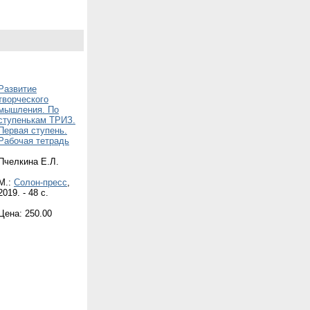
Развитие
творческого
мышления. По
ступенькам ТРИЗ.
Первая ступень.
Рабочая тетрадь
Пчелкина Е.Л.
М.:
Солон-пресс
,
2019. - 48 с.
Цена: 250.00