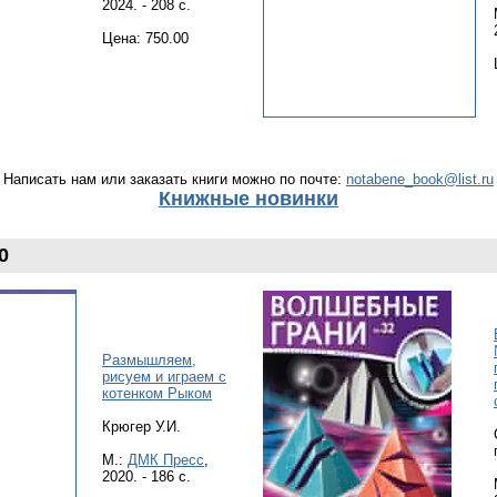
2024. - 208 с.
Цена: 750.00
Написать нам или заказать книги можно по почте:
notabene_book@list.ru
Книжные новинки
0
Размышляем,
рисуем и играем с
котенком Рыком
Крюгер У.И.
М.:
ДМК Пресс
,
2020. - 186 с.