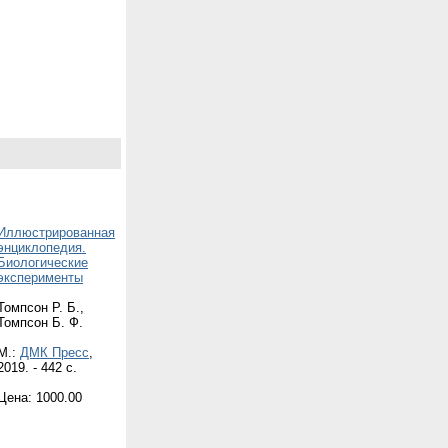
Иллюстрированная
энциклопедия.
Биологические
эксперименты
Томпсон Р. Б.,
Томпсон Б. Ф.
М.:
ДМК Пресс
,
2019. - 442 с.
Цена: 1000.00