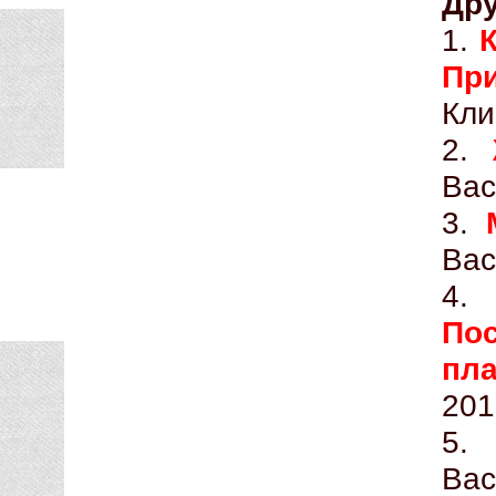
Дру
1.
К
Пр
Кли
2.
Вас
3.
Вас
4
По
пла
201
5
Вас