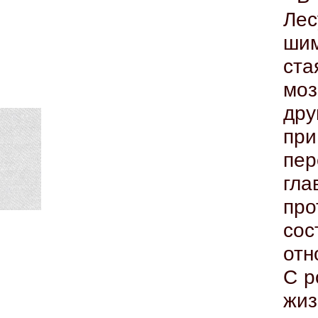
Ле
шим
ста
моз
дру
пр
пер
гл
пр
сос
отн
С р
жиз