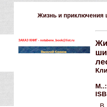
Жизнь и приключения 
ЗАКАЗ КНИГ - notabene_book@list.ru
Жи
ши
ле
Кл
М..
ISB
В