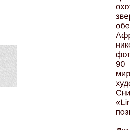
ох
зв
об
Афр
ни
фот
90 
мир
ху
Сн
«L
поз