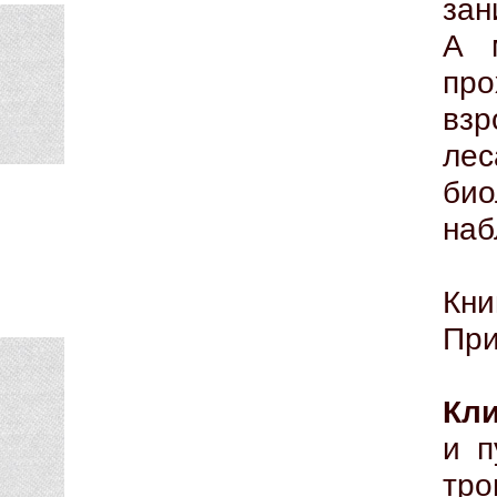
зан
А 
пр
взр
лес
би
наб
Кни
При
Кл
и п
тро