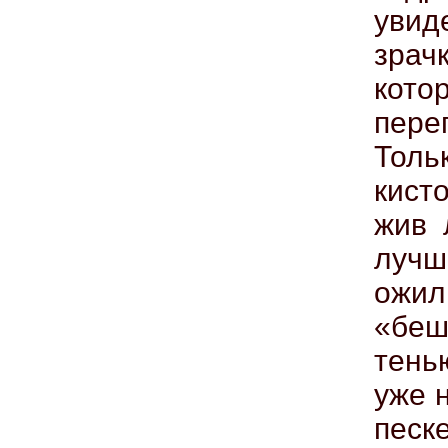
увид
зрач
кото
пере
Тол
кист
жив 
лучш
ожил
«беш
тень
уже 
песк