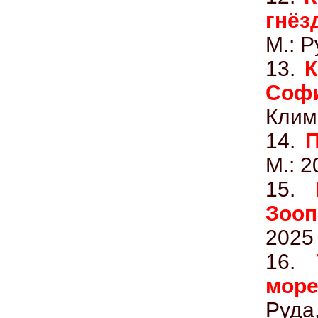
гнё
М.: Р
13.
К
Со
Клим
14.
М.: 2
15.
Зооп
2025
16.
море
Руда