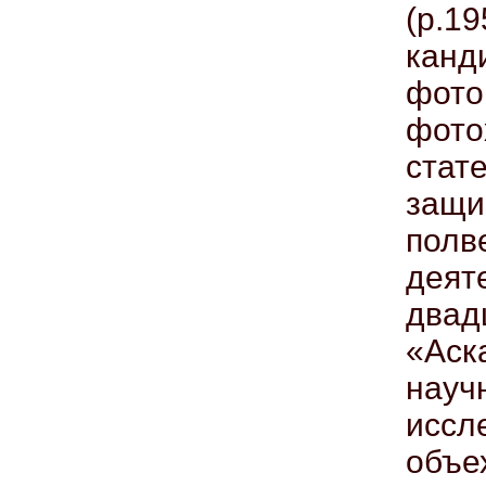
(р.1
кан
фото
фото
стат
защи
пол
деят
двад
«Аск
на
иссл
объ