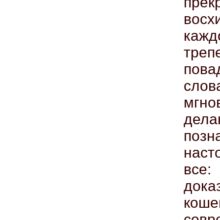
пре
восх
кажд
тре
пова
сло
мгно
дел
позн
наст
все:
дока
кош
совр