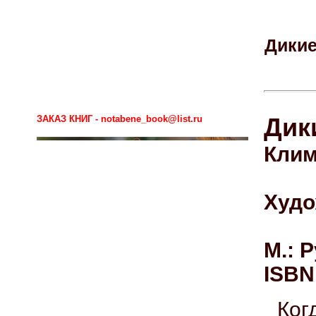
Дикие
ЗАКАЗ КНИГ - notabene_book@list.ru
Дик
Клим
Худо
М.: Р
ISBN
Ког