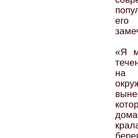
попу
его
заме
«Я м
тече
на 
окру
выне
кот
дома
крал
бере