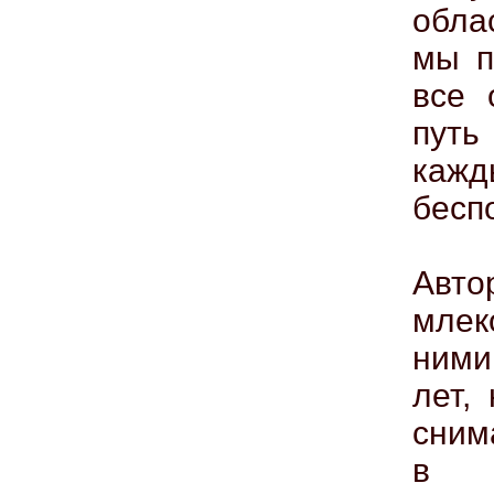
обла
мы п
все 
путь
каж
бесп
Авт
млек
ними
лет,
сним
в э