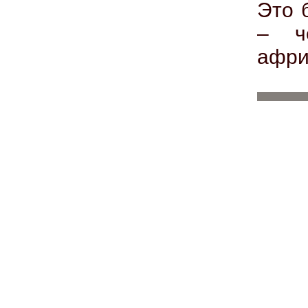
Это 
– ч
афри