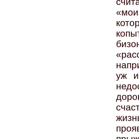
счит
«мои
кото
копы
биз
«рас
напр
уж и
недо
дор
счас
жизн
проя
пры