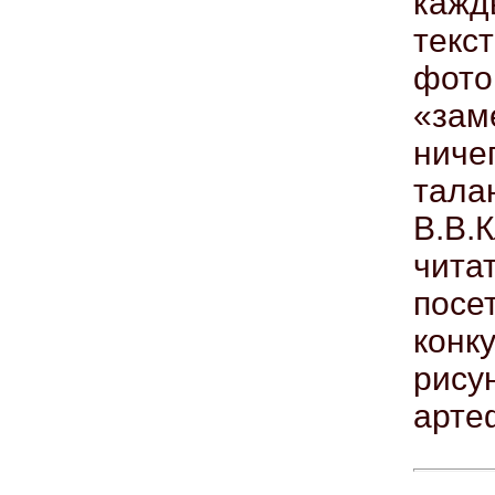
кажд
текс
фот
«зам
ниче
тал
В.В.
чит
посе
конку
рис
арте