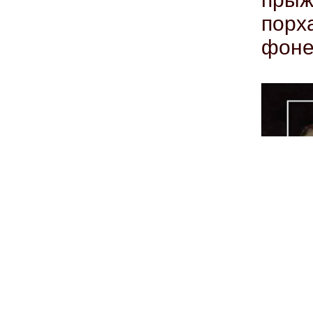
порх
фоне