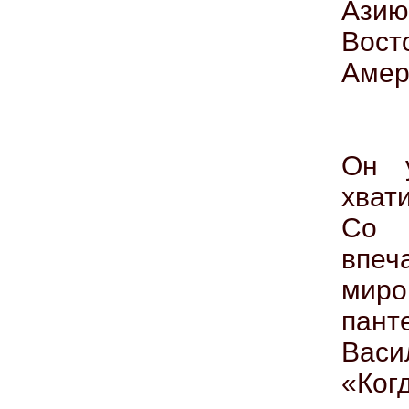
Азию
Вос
Амер
Он у
хват
Со 
впеч
мир
пан
Вас
«Ког