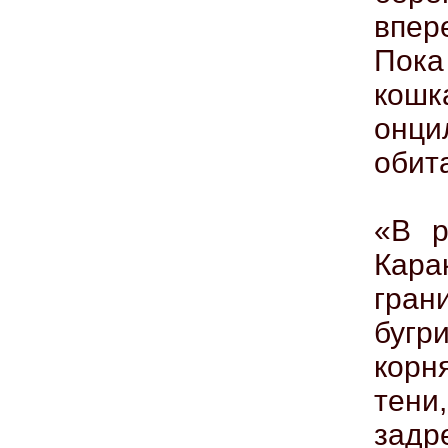
впер
Пока
кошк
онци
обит
«В р
Кара
гран
буг
корн
тен
задр