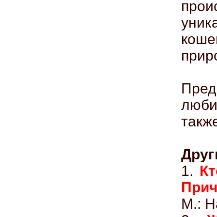
про
уник
коше
прир
Пре
люби
такж
Друг
1.
Кт
Прич
М.: Н