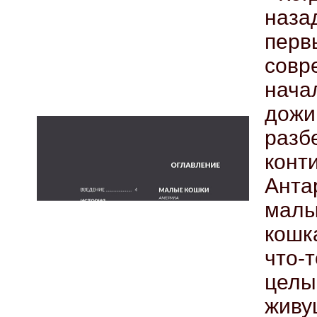
наза
перв
совр
нача
дожи
раз
конт
Ант
малы
кошк
что-
целы
живу