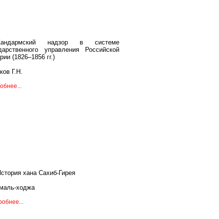
андармский надзор в системе
дарственного управления Российской
рии (1826–1856 гг.)
ков Г.Н.
обнее...
стория хана Сахиб-Гирея
маль-ходжа
обнее...