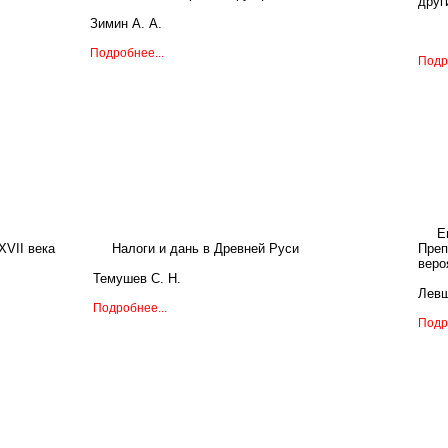
друг
Зимин А. А.
Подробнее...
Подр
Е
XVII века
Налоги и дань в Древней Руси
Пре
веро
Темушев С. Н.
Левш
Подробнее...
Подр