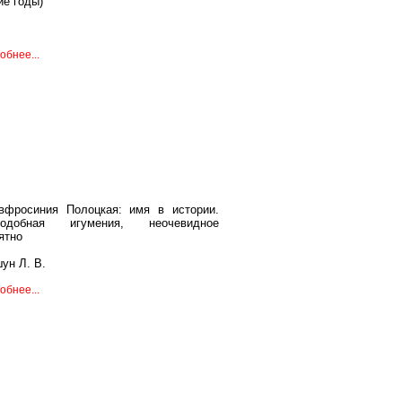
ие годы)
обнее...
вфросиния Полоцкая: имя в истории.
подобная игумения, неочевидное
ятно
ун Л. В.
обнее...