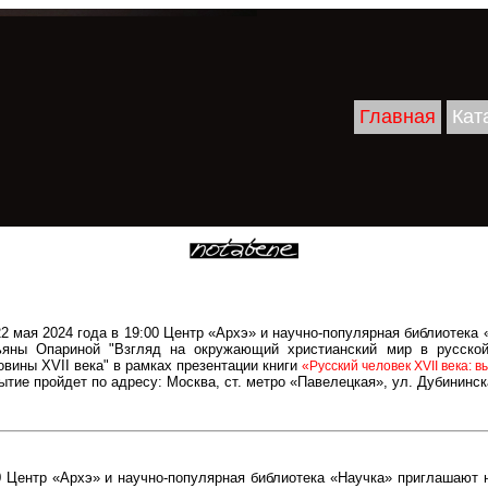
Главная
Кат
22 мая 2024 года в 19:00 Центр «Архэ» и научно-популярная библиотека
ьяны Опариной "Взгляд на окружающий христианский мир в русской
овины XVII века" в рамках презентации книги
«Русский человек XVII века: 
ытие пройдет по адресу: Москва, ст. метро «Павелецкая», ул. Дубининская
00 Центр «Архэ» и научно-популярная библиотека «Научка» приглашают