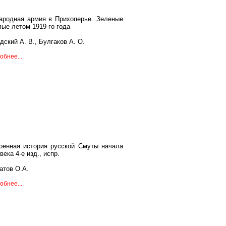
ародная армия в Прихоперье. Зеленые
лые летом 1919-го года
дский А. В., Булгаков А. О.
обнее...
оенная история русской Смуты начала
века 4-е изд., испр.
атов О.А.
обнее...