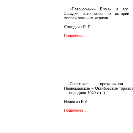
«Ратоборный» Ермак и его с
Загадки источников по истории 
эпопеи вольных казаков
Солодкин Я. Г.
Подробнее...
Советская праздничная к
Первомайские и Октябрьские торжест
— середина 1940-х гг.)
Невежин В.А.
Подробнее...