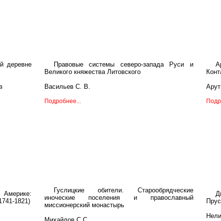
ой деревне
Правовые системы северо-запада Руси и
А
Великого княжества Литовского
Конт
в
Васильев С. В.
Арут
Подробнее...
Подр
Гуслицкие обители. Старообрядческие
Америке:
Д
иноческие поселения и православный
1741-1821)
Прус
миссионерский монастырь
Нели
Михайлов С.С.