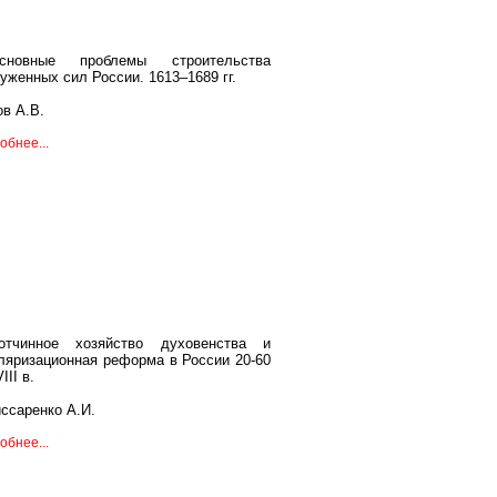
сновные проблемы строительства
уженных сил России. 1613–1689 гг.
в А.В.
обнее...
отчинное хозяйство духовенства и
ляризационная реформа в России 20-60
VIII в.
ссаренко А.И.
обнее...