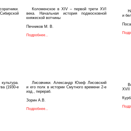
оратники.
Коломенское в XIV – первой трети XVI
Н
Сибирской
века. Начальная история подмосковной
и бе
княжеской вотчины
Поса
Печников М. В.
Подр
Подробнее...
ультура.
Лисовчики. Александр Юзеф Лисовский
В
ва (1930-е
и его полк в истории Смутного времени 2-е
XVII 
изд., перераб.
Курб
Зорин А.В.
Подр
Подробнее...