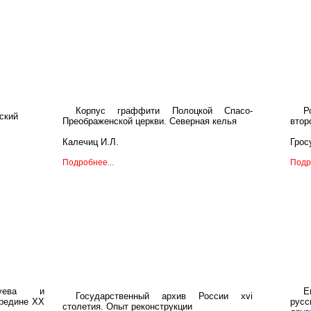
Корпус граффити Полоцкой Спасо-
Р
ский
Преображенской церкви. Северная келья
втор
Калечиц И.Л.
Грос
Подробнее...
Подр
-Зуева и
Е
Государственный архив России xvi
ередине XX
русс
столетия. Опыт реконструкции