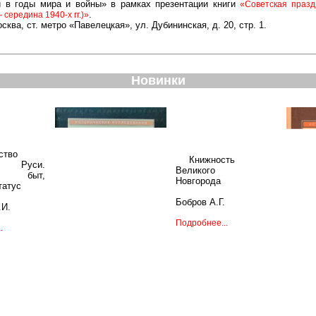
и в годы мира и войны» в рамках презентации книги
«Советская празд
.
середина 1940-х гг.)»
ква, ст. метро «Павелецкая», ул. Дубининская, д. 20, стр. 1.
Новинки
ство
Книжность
й Руси.
Великого
, быт,
Новгорода
татус
Бобров А.Г.
.И.
Подробнее...
.