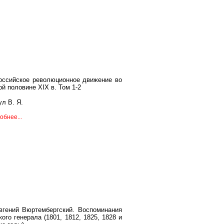
оссийское революционное движение во
ой половине XIX в. Том 1-2
ул В. Я.
обнее...
вгений Вюртембергский. Воспоминания
кого генерала (1801, 1812, 1825, 1828 и