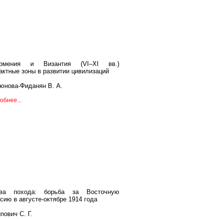
рмения и Византия (VI–XI вв.)
актные зоны в развитии цивилизаций
юнова-Фиданян В. А.
обнее...
ва похода: борьба за Восточную
сию в августе-октябре 1914 года
пович С. Г.