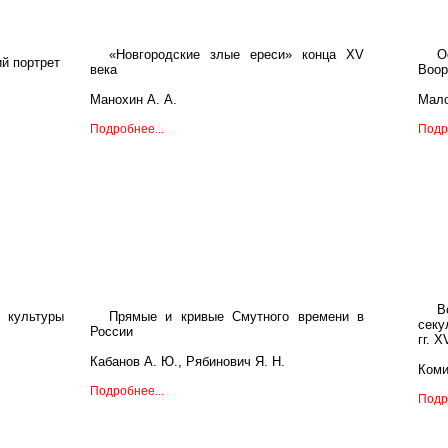
«Новгородские злые ереси» конца XV
О
ий портрет
века
Воор
Манохин А. А.
Мало
Подробнее...
Подр
В
 культуры
Прямые и кривые Смутного времени в
секу
России
гг. X
Кабанов А. Ю., Рябинович Я. Н.
Коми
Подробнее...
Подр