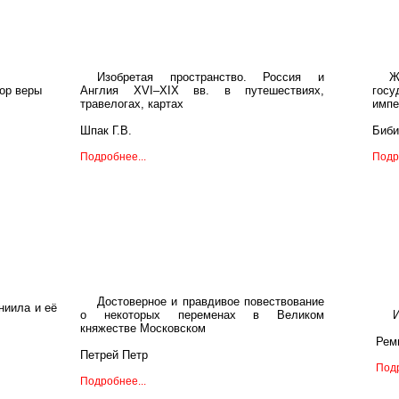
Изобретая пространство. Россия и
Ж
бор веры
Англия XVI–XIX вв. в путешествиях,
госу
травелогах, картах
импе
Шпак Г.В.
Биби
Подробнее...
Подр
Достоверное и правдивое повествование
ниила и её
о некоторых переменах в Великом
И
княжестве Московском
Рем
Петрей Петр
Подр
Подробнее...