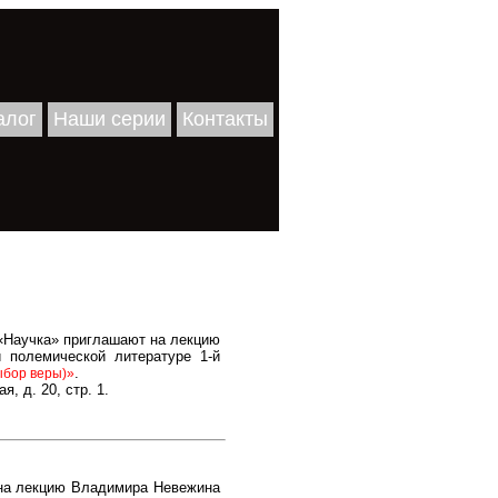
алог
Наши серии
Контакты
 «Научка» приглашают на лекцию
 полемической литературе 1-й
.
выбор веры)»
, д. 20, стр. 1.
 на лекцию Владимира Невежина